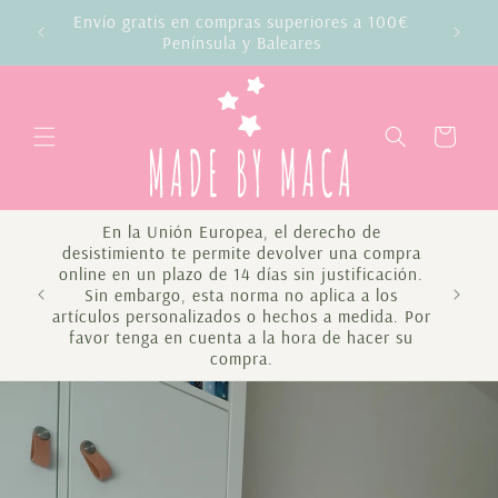
Vai
Envío gratis en compras superiores a 100€
direttamente
da
Península y Baleares
ai contenuti
Carrello
En la Unión Europea, el derecho de
desistimiento te permite devolver una compra
online en un plazo de 14 días sin justificación.
Sin embargo, esta norma no aplica a los
Te 
artículos personalizados o hechos a medida. Por
favor tenga en cuenta a la hora de hacer su
compra.