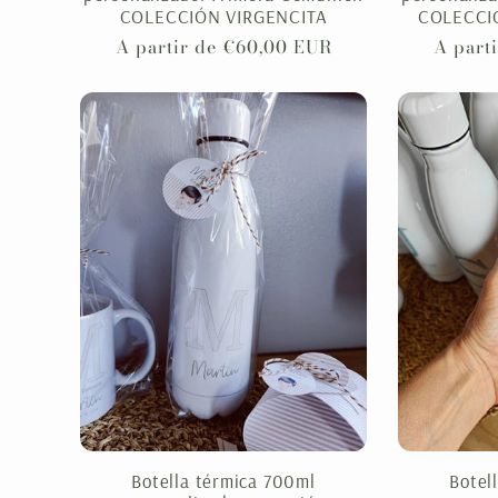
COLECCIÓN VIRGENCITA
COLECCIÓ
Precio
A partir de €60,00 EUR
Precio
A part
habitual
habitu
Botella térmica 700ml
Botel