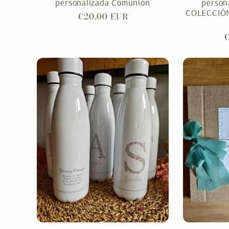
personalizada Comunión
person
COLECCIÓN
Precio
€20,00 EUR
habitual
P
€
h