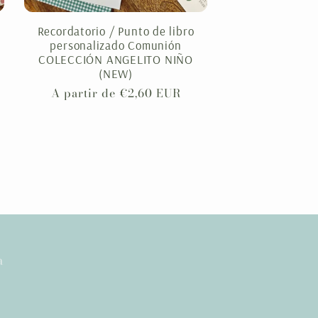
Recordatorio / Punto de libro
personalizado Comunión
COLECCIÓN ANGELITO NIÑO
(NEW)
Precio
A partir de €2,60 EUR
habitual
a