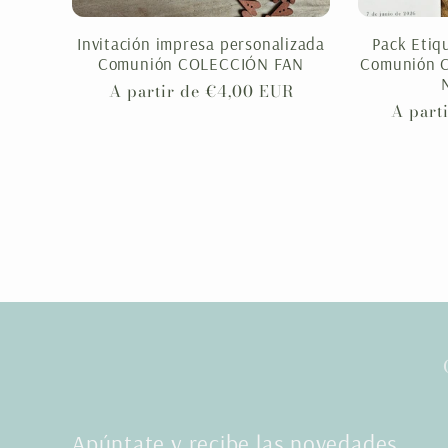
Invitación impresa personalizada
Pack Etiq
Comunión COLECCIÓN FAN
Comunión 
Precio
A partir de €4,00 EUR
Precio
A part
habitual
habitu
Apúntate y recibe las novedades