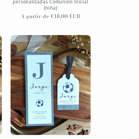
personalizadas Comunión Inicial
(niña)
Precio
A partir de €18,00 EUR
habitual