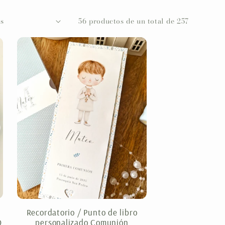
ó
56 productos de un total de 257
n
Recordatorio / Punto de libro
O
personalizado Comunión