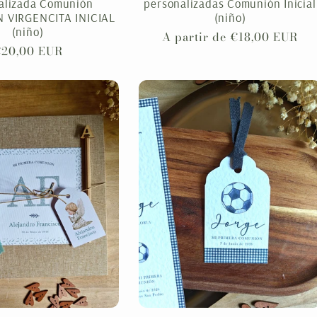
alizada Comunión
personalizadas Comunión Inicial
 VIRGENCITA INICIAL
(niño)
(niño)
Precio
A partir de €18,00 EUR
recio
20,00 EUR
habitual
abitual