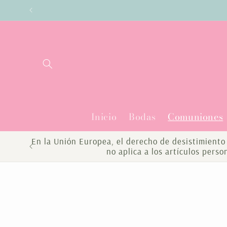
Ir
Enví
directamente
al contenido
Inicio
Bodas
Comuniones
En la Unión Europea, el derecho de desistimiento 
no aplica a los artículos pers