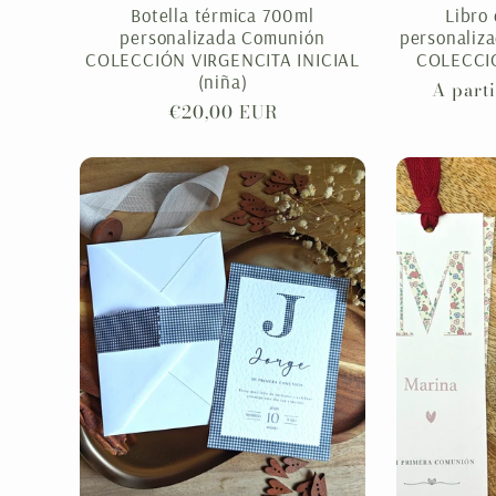
Botella térmica 700ml
Libro 
personalizada Comunión
personaliz
COLECCIÓN VIRGENCITA INICIAL
COLECCIÓ
(niña)
Precio
A part
Precio
€20,00 EUR
habitu
habitual