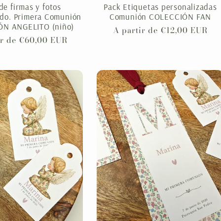
de firmas y fotos
Pack Etiquetas personalizadas
ado. Primera Comunión
Comunión COLECCIÓN FAN
N ANGELITO (niño)
Precio
A partir de €12,00 EUR
ir de €60,00 EUR
habitual
al