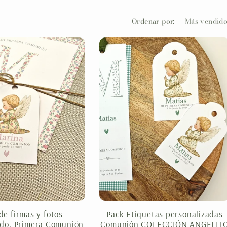
l
Ordenar por:
e
c
c
i
ó
n
de firmas y fotos
Pack Etiquetas personalizadas
ado. Primera Comunión
Comunión COLECCIÓN ANGELIT