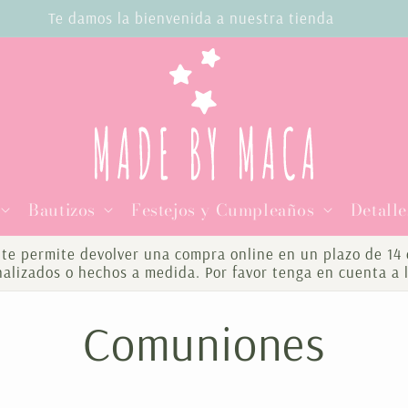
o gratis en compras superiores a 100€ Península y Balear
Bautizos
Festejos y Cumpleaños
Detalle
te permite devolver una compra online en un plazo de 14 d
onalizados o hechos a medida. Por favor tenga en cuenta a 
C
Comuniones
o