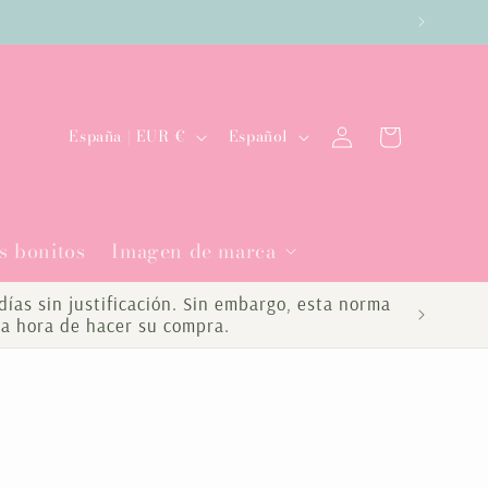
es
Iniciar
P
I
Carrito
España | EUR €
Español
sesión
a
d
í
i
s bonitos
Imagen de marca
s
o
/
m
ías sin justificación. Sin embargo, esta norma
la hora de hacer su compra.
r
a
e
g
i