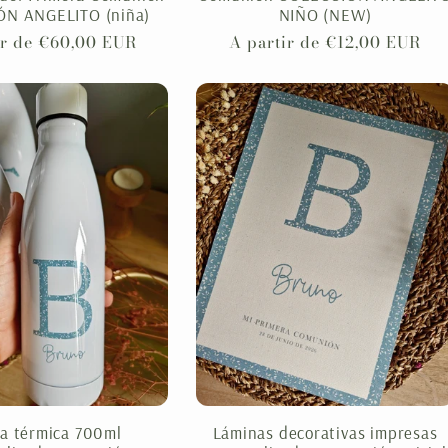
N ANGELITO (niña)
NIÑO (NEW)
:
ir de €60,00 EUR
Precio
A partir de €12,00 EUR
al
habitual
la térmica 700ml
Láminas decorativas impresas