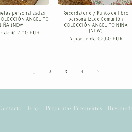
uetas personalizadas
Recordatorio / Punto de libro
COLECCIÓN ANGELITO
personalizado Comunión
NIÑA (NEW)
COLECCIÓN ANGELITO NIÑA
(NEW)
ir de €12,00 EUR
Precio
A partir de €2,60 EUR
al
habitual
1
2
3
4
Contacto
Blog
Preguntas Frecuentes
Busqued