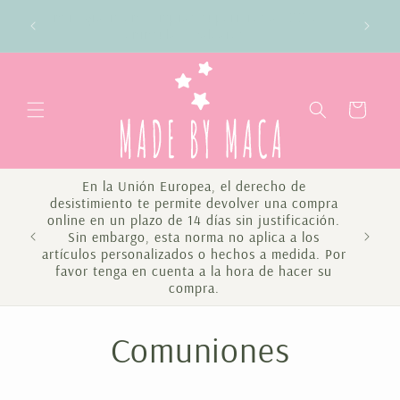
Ir
Envío gratis en compras superiores a 100€
directamente
da
Península y Baleares
al contenido
Carrito
En la Unión Europea, el derecho de
desistimiento te permite devolver una compra
online en un plazo de 14 días sin justificación.
Sin embargo, esta norma no aplica a los
Te 
artículos personalizados o hechos a medida. Por
favor tenga en cuenta a la hora de hacer su
compra.
C
Comuniones
o