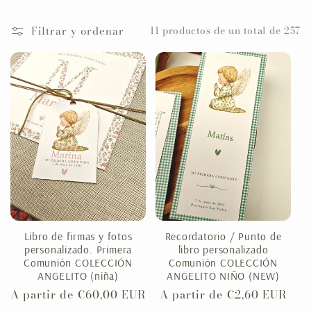
l
Filtrar y ordenar
11 productos de un total de 257
e
c
c
i
ó
n
Libro de firmas y fotos
Recordatorio / Punto de
personalizado. Primera
libro personalizado
:
Comunión COLECCIÓN
Comunión COLECCIÓN
ANGELITO (niña)
ANGELITO NIÑO (NEW)
Precio
A partir de €60,00 EUR
Precio
A partir de €2,60 EUR