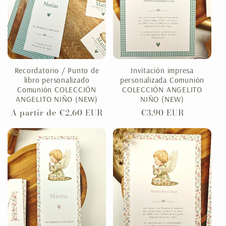
Recordatorio / Punto de
Invitación impresa
libro personalizado
personalizada Comunión
Comunión COLECCIÓN
COLECCIÓN ANGELITO
ANGELITO NIÑO (NEW)
NIÑO (NEW)
Precio
A partir de €2,60 EUR
Precio
€3,90 EUR
habitual
habitual