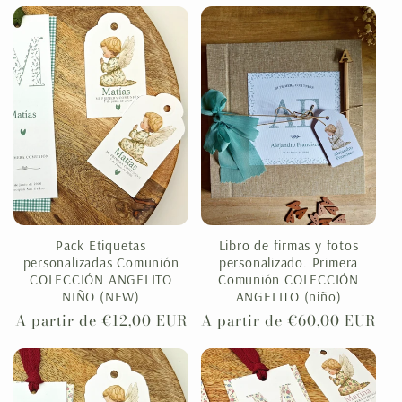
habitual
habitual
Pack Etiquetas
Libro de firmas y fotos
personalizadas Comunión
personalizado. Primera
COLECCIÓN ANGELITO
Comunión COLECCIÓN
NIÑO (NEW)
ANGELITO (niño)
Precio
A partir de €12,00 EUR
Precio
A partir de €60,00 EUR
habitual
habitual