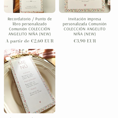
Recordatorio / Punto de
Invitación impresa
libro personalizado
personalizada Comunión
Comunión COLECCIÓN
COLECCIÓN ANGELITO
ANGELITO NIÑA (NEW)
NIÑA (NEW)
Precio
A partir de €2,60 EUR
Precio
€3,90 EUR
habitual
habitual