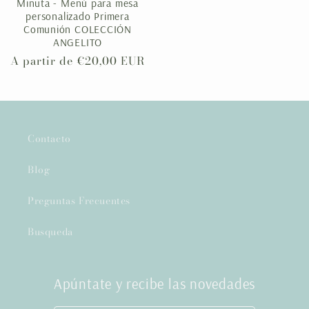
Minuta - Menú para mesa
personalizado Primera
Comunión COLECCIÓN
ANGELITO
Precio
A partir de €20,00 EUR
habitual
Contacto
Blog
Preguntas Frecuentes
Busqueda
Apúntate y recibe las novedades