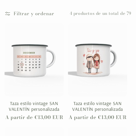
l
Filtrar y ordenar
4 productos de un total de 79
e
c
c
i
ó
n
Taza estilo vintage SAN
Taza estilo vintage SAN
VALENTÍN personalizada
VALENTÍN personalizada
:
Precio
A partir de €13,00 EUR
Precio
A partir de €13,00 EUR
habitual
habitual