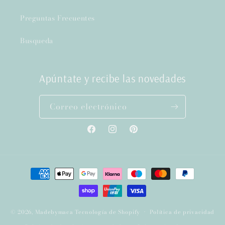
Preguntas Frecuentes
Busqueda
Apúntate y recibe las novedades
Correo electrónico
Facebook
Instagram
Pinterest
Formas
de
pago
© 2026,
Madebymaca
Tecnología de Shopify
Política de privacidad