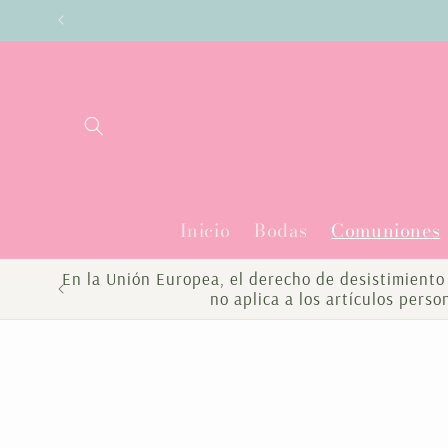
Ir
Enví
directamente
al contenido
Inicio
Bodas
Comuniones
En la Unión Europea, el derecho de desistimiento 
no aplica a los artículos pers