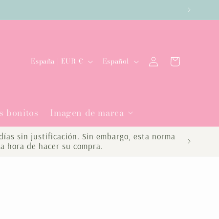
es
Iniciar
P
I
Carrito
España | EUR €
Español
sesión
a
d
í
i
s bonitos
Imagen de marca
s
o
/
m
ías sin justificación. Sin embargo, esta norma
la hora de hacer su compra.
r
a
e
g
i