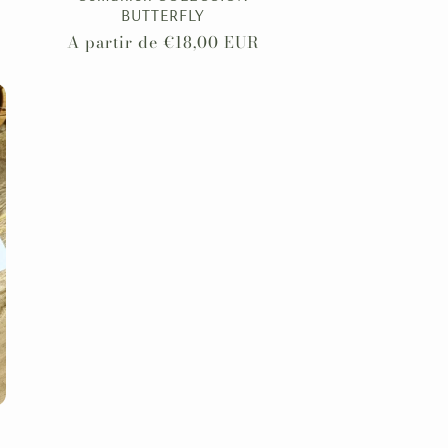
BUTTERFLY
Precio
A partir de €18,00 EUR
habitual
n