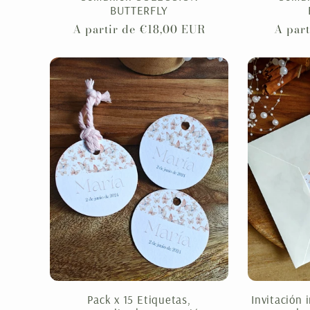
BUTTERFLY
Precio
A partir de €18,00 EUR
Preci
A part
habitual
habitu
Pack x 15 Etiquetas,
Invitación