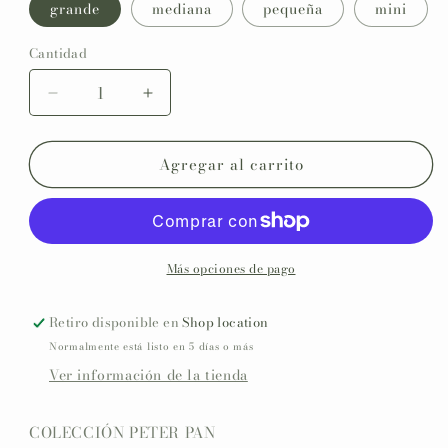
grande
mediana
pequeña
mini
Cantidad
Reducir
Aumentar
cantidad
cantidad
para
para
Agregar al carrito
Bolsa
Bolsa
patatas
patatas
o
o
dulces
dulces
personalizada
personalizada
Festejos
Festejos
Más opciones de pago
y
y
cumpleaños
cumpleaños
Retiro disponible en
Shop location
Normalmente está listo en 5 días o más
Ver información de la tienda
COLECCIÓN PETER PAN