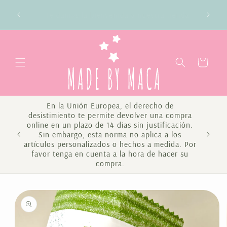
Ir
Envío gratis en compras superiores a 100€
directamente
da
Península y Baleares
al contenido
Carrito
En la Unión Europea, el derecho de
desistimiento te permite devolver una compra
online en un plazo de 14 días sin justificación.
Sin embargo, esta norma no aplica a los
Te 
artículos personalizados o hechos a medida. Por
favor tenga en cuenta a la hora de hacer su
compra.
Ir
directamente
a la
información
del producto