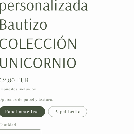
personalizada
ó
n
Bautizo
COLECCIÓN
UNICORNIO
Precio
€2,80 EUR
habitual
Impuestos incluidos.
Opciones de papel y textura:
Papel mate liso
Papel brillo
Cantidad