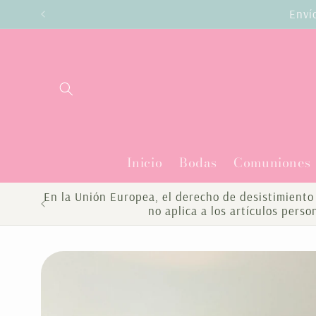
Ir
Enví
directamente
al contenido
Inicio
Bodas
Comuniones
En la Unión Europea, el derecho de desistimiento 
no aplica a los artículos pers
Ir
directamente
a la
información
del producto