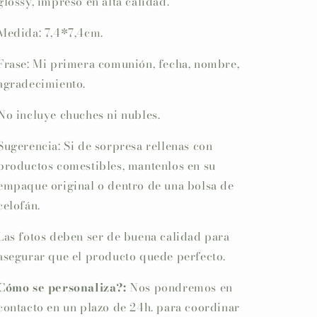
glossy, impreso en alta calidad.
Medida: 7,4*7,4cm.
Frase: Mi primera comunión, fecha, nombre,
agradecimiento.
No incluye chuches ni nubles.
Sugerencia: Si de sorpresa rellenas con
productos comestibles, mantenlos en su
empaque original o dentro de una bolsa de
celofán.
Las fotos deben ser de buena calidad para
asegurar que el producto quede perfecto.
Cómo se personaliza?:
Nos pondremos en
contacto en un plazo de 24h. para coordinar