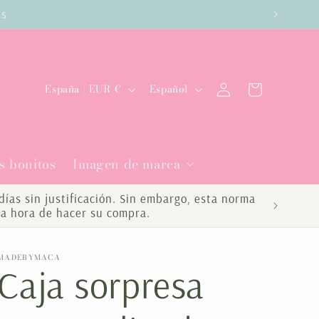
es
Iniciar
P
I
Carrito
España | EUR €
Español
sesión
a
d
í
i
s bonitos
Imagen de marca
s
o
/
m
ías sin justificación. Sin embargo, esta norma
la hora de hacer su compra.
r
a
e
MADEBYMACA
Caja sorpresa
g
i