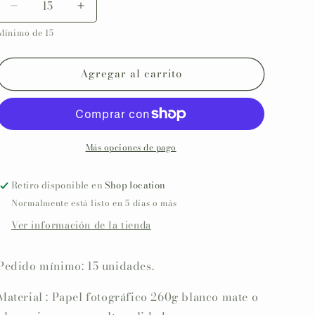
Reducir
Aumentar
cantidad
cantidad
Mínimo de 15
para
para
Caja
Caja
sorpresa
sorpresa
Agregar al carrito
personalizada
personalizada
Bautizo
Bautizo
COLECCIÓN
COLECCIÓN
UNICORNIO
UNICORNIO
Más opciones de pago
Retiro disponible en
Shop location
Normalmente está listo en 5 días o más
Ver información de la tienda
Pedido mínimo: 15 unidades.
Material : Papel fotográfico 260g blanco mate o