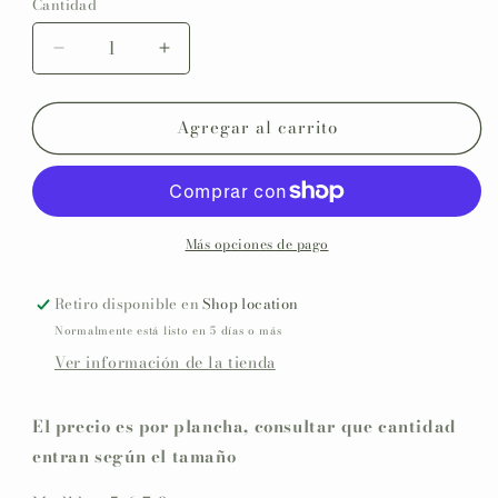
Cantidad
Reducir
Aumentar
cantidad
cantidad
para
para
Agregar al carrito
Etiquetas
Etiquetas
autoadhesivas
autoadhesivas
cuadradas
cuadradas
COLECCIÓN
COLECCIÓN
HOJITAS
HOJITAS
Más opciones de pago
Retiro disponible en
Shop location
Normalmente está listo en 5 días o más
Ver información de la tienda
El precio es por plancha, consultar que cantidad
entran según el tamaño