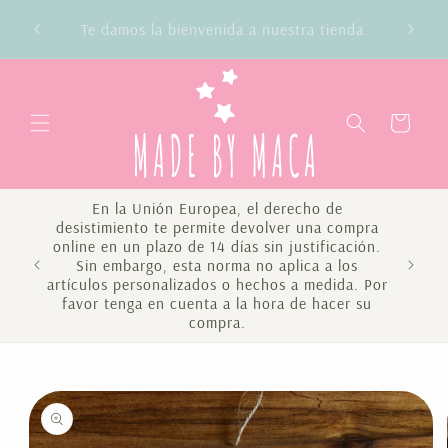
Ir
Envío gratis en compras superiores a 100€
directamente
Península y Baleares
al contenido
Carrito
En la Unión Europea, el derecho de
desistimiento te permite devolver una compra
online en un plazo de 14 días sin justificación.
Sin embargo, esta norma no aplica a los
Te 
artículos personalizados o hechos a medida. Por
favor tenga en cuenta a la hora de hacer su
compra.
Ir
directamente
a la
información
del producto