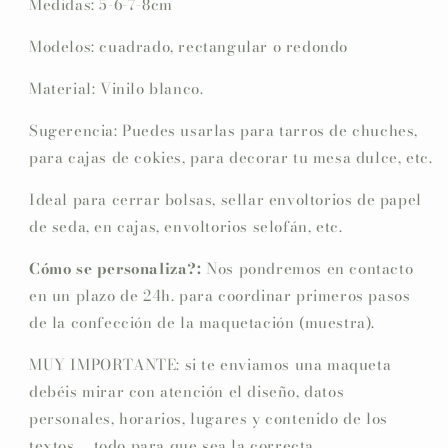
Medidas: 5-6-7-8cm
Modelos: cuadrado, rectangular o redondo
Material: Vinilo blanco.
Sugerencia: Puedes usarlas para tarros de chuches,
para cajas de cokies, para decorar tu mesa dulce, etc.
Ideal para cerrar bolsas, sellar envoltorios de papel
de seda, en cajas, envoltorios selofán, etc.
Cómo se personaliza?:
Nos pondremos en contacto
en un plazo de 24h. para coordinar primeros pasos
de la confección de la maquetación (muestra).
MUY IMPORTANTE: si te enviamos una maqueta
debéis mirar con atención el diseño, datos
personales, horarios, lugares y contenido de los
textos,... todo para que sea la correcta.