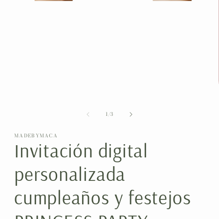
Abrir
elemento
multimedia
1
en
una
ventana
de
1
/
3
modal
MADEBYMACA
Invitación digital
personalizada
cumpleaños y festejos