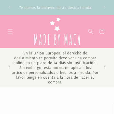
Ir
directamente
ienda
al contenido
Carrito
En la Unión Europea, el derecho de
desistimiento te permite devolver una compra
online en un plazo de 14 días sin justificación.
Sin embargo, esta norma no aplica a los
Te 
artículos personalizados o hechos a medida. Por
favor tenga en cuenta a la hora de hacer su
compra.
Ir
directamente
a la
información
del producto