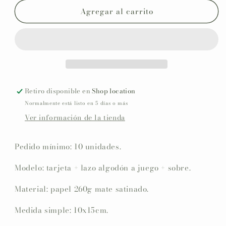
impresa
impresa
Agregar al carrito
personalizada
personalizada
Bautizo
Bautizo
COLECCIÓN
COLECCIÓN
UNICORNIO
UNICORNIO
Retiro disponible en
Shop location
Normalmente está listo en 5 días o más
Ver información de la tienda
Pedido mínimo: 10 unidades.
Modelo: tarjeta + lazo algodón a juego + sobre.
Material: papel 260g mate satinado.
Medida simple: 10x15cm.