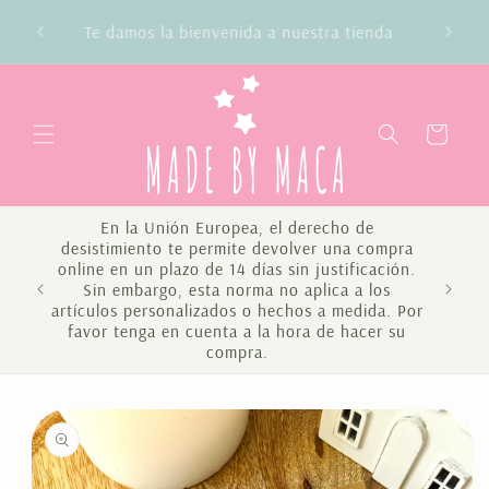
Ir
Envío gratis en compras superiores a 100€
directamente
Península y Baleares
al contenido
Carrito
En la Unión Europea, el derecho de
desistimiento te permite devolver una compra
online en un plazo de 14 días sin justificación.
Sin embargo, esta norma no aplica a los
Te 
artículos personalizados o hechos a medida. Por
favor tenga en cuenta a la hora de hacer su
compra.
Ir
directamente
a la
información
del producto