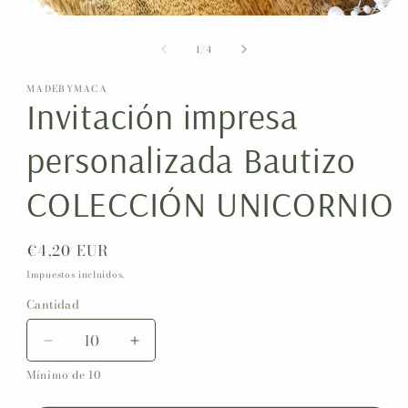
Abrir
elemento
de
multimedia
1
/
4
1
en
MADEBYMACA
una
Invitación impresa
ventana
modal
personalizada Bautizo
COLECCIÓN UNICORNIO
Precio
€4,20 EUR
habitual
Impuestos incluidos.
Cantidad
Reducir
Aumentar
cantidad
cantidad
Mínimo de 10
para
para
Invitación
Invitación