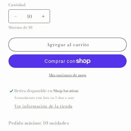
Cantidad
Reducir
Aumentar
cantidad
cantidad
Mínimo de 10
para
para
Invitación
Invitación
impresa
impresa
Agregar al carrito
personalizada
personalizada
Bautizo
Bautizo
COLECCIÓN
COLECCIÓN
CIGÜEÑA
CIGÜEÑA
Más opciones de pago
Retiro disponible en
Shop location
Normalmente está listo en 5 días o más
Ver información de la tienda
Pedido mínimo: 10 unidades