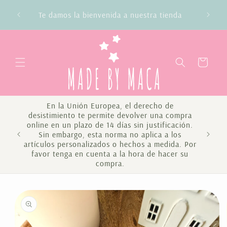
Ir
Envío gratis en compras superiores a 100€
directamente
Península y Baleares
al contenido
Carrito
En la Unión Europea, el derecho de
desistimiento te permite devolver una compra
online en un plazo de 14 días sin justificación.
Sin embargo, esta norma no aplica a los
Te 
artículos personalizados o hechos a medida. Por
favor tenga en cuenta a la hora de hacer su
compra.
Ir
directamente
a la
información
del producto