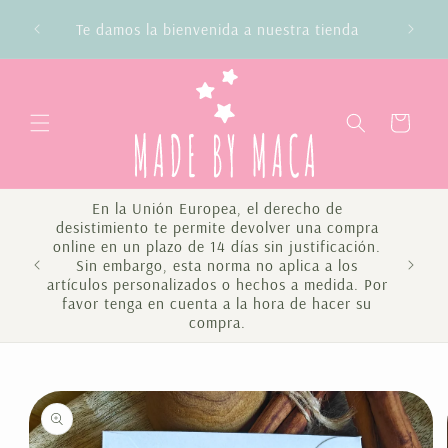
Ir
directamente
Te damos la bienvenida a nuestra tienda
al contenido
Carrito
En la Unión Europea, el derecho de
desistimiento te permite devolver una compra
online en un plazo de 14 días sin justificación.
Sin embargo, esta norma no aplica a los
Te 
artículos personalizados o hechos a medida. Por
favor tenga en cuenta a la hora de hacer su
compra.
Ir
directamente
a la
información
del producto