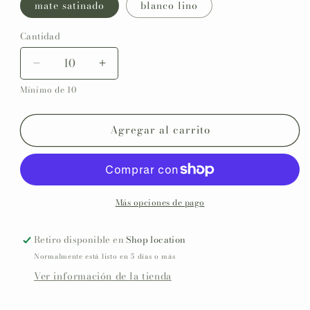
mate satinado
blanco lino
Cantidad
Reducir
Aumentar
cantidad
cantidad
Mínimo de 10
para
para
Invitación
Invitación
impresa
impresa
Agregar al carrito
personalizada
personalizada
Comunión
Comunión
COLECCIÓN
COLECCIÓN
NIÑO
NIÑO
JESÚS
JESÚS
Más opciones de pago
Retiro disponible en
Shop location
Normalmente está listo en 5 días o más
Ver información de la tienda