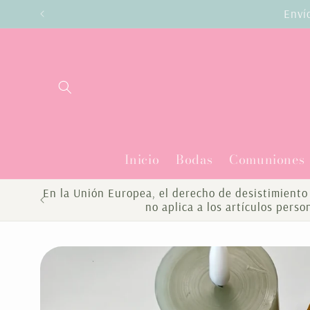
Ir
Enví
directamente
al contenido
Inicio
Bodas
Comuniones
En la Unión Europea, el derecho de desistimiento 
no aplica a los artículos pers
Ir
directamente
a la
información
del producto