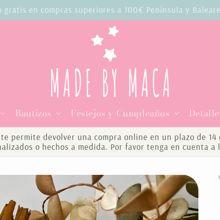
o gratis en compras superiores a 100€ Península y Balear
Bautizos
Festejos y Cumpleaños
Detalle
te permite devolver una compra online en un plazo de 14 d
onalizados o hechos a medida. Por favor tenga en cuenta a 