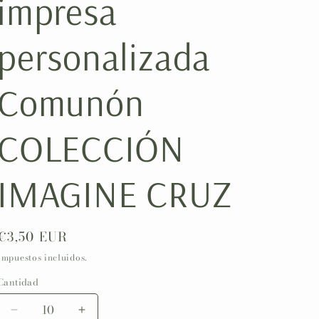
impresa
ó
n
personalizada
Comunón
COLECCIÓN
IMAGINE CRUZ
Precio
€3,50 EUR
habitual
Impuestos incluidos.
Cantidad
Reducir
Aumentar