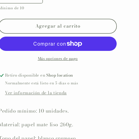
cantidad
cantidad
Mínimo de 10
para
para
Invitación
Invitación
impresa
impresa
Agregar al carrito
personalizada
personalizada
Comunón
Comunón
COLECCIÓN
COLECCIÓN
IMAGINE
IMAGINE
CRUZ
CRUZ
Más opciones de pago
Retiro disponible en
Shop location
Normalmente está listo en 5 días o más
Ver información de la tienda
Pedido mínimo: 10 unidades.
Material: papel mate liso 260g.
Tono del papel: blanco cremoso.