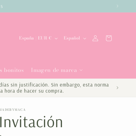
es
Iniciar
P
I
Carrito
España | EUR €
Español
sesión
a
d
í
i
s bonitos
Imagen de marca
s
o
/
m
ías sin justificación. Sin embargo, esta norma
la hora de hacer su compra.
r
a
e
MADEBYMACA
Invitación
g
i