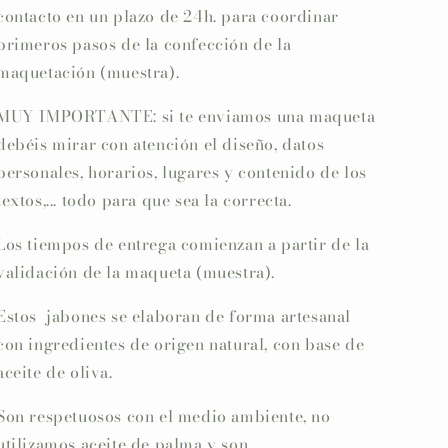
contacto en un plazo de 24h. para coordinar
primeros pasos de la confección de la
maquetación (muestra).
MUY IMPORTANTE: si te enviamos una maqueta
debéis mirar con atención el diseño, datos
personales, horarios, lugares y contenido de los
textos,... todo para que sea la correcta.
Los tiempos de entrega comienzan a partir de la
validación de la maqueta (muestra).
Estos jabones se elaboran de forma artesanal
con ingredientes de origen natural, con base de
aceite de oliva.
Son respetuosos con el medio ambiente, no
utilizamos aceite de palma y son