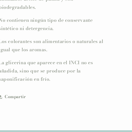
biodegradables.
No contienen ningún tipo de conservante
sintético ni detergencia.
Los colorantes son alimentarios o naturales al
igual que los aromas.
La glicerina que aparece en el INCI no es
añadida, sino que se produce por la
saponificación en frío.
Compartir