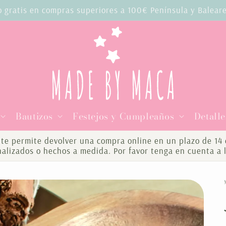
o gratis en compras superiores a 100€ Península y Balear
Bautizos
Festejos y Cumpleaños
Detalle
te permite devolver una compra online en un plazo de 14 d
onalizados o hechos a medida. Por favor tenga en cuenta a 