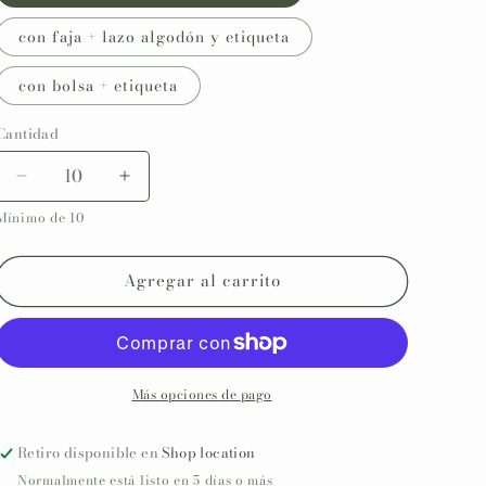
con faja + lazo algodón y etiqueta
con bolsa + etiqueta
Cantidad
Reducir
Aumentar
cantidad
cantidad
Mínimo de 10
para
para
Jabón
Jabón
de
de
Agregar al carrito
Marsella
Marsella
personalizado
personalizado
Bautizo
Bautizo
COLECCIÓN
COLECCIÓN
ANGELITO
ANGELITO
Más opciones de pago
Retiro disponible en
Shop location
Normalmente está listo en 5 días o más