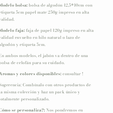
Modelo bolsa:
bolsa de algodón 12,5*10cm con
etiqueta 5cm papel mate 250g impreso en alta
calidad.
Modelo faja:
faja de papel 120g impreso en alta
calidad envuelto en hilo natural o lazo de
algodón y etiqueta 5cm.
En ambos modelos, el jabón va dentro de una
bolsa de celofán para su cuidado.
Aromas y colores disponibles:
consultar !
Sugerencia: Combínalo con otros productos de
la misma colección y haz un pack único y
totalmente personalizado.
Cómo se personaliza?:
Nos pondremos en