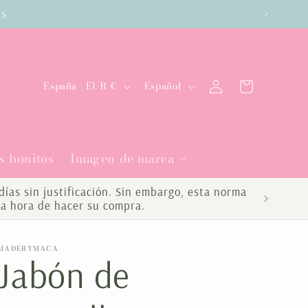
es
Iniciar
P
I
Carrito
España | EUR €
Español
sesión
a
d
í
i
s bonitos
Imagen de marca
s
o
/
m
ías sin justificación. Sin embargo, esta norma
la hora de hacer su compra.
r
a
e
MADEBYMACA
Jabón de
g
i