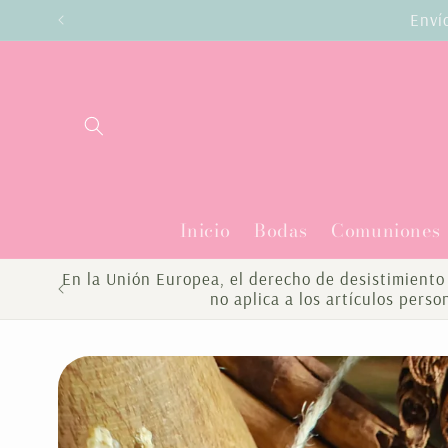
Ir
Enví
directamente
al contenido
Inicio
Bodas
Comuniones
En la Unión Europea, el derecho de desistimiento 
no aplica a los artículos pers
Ir
directamente
a la
información
del producto