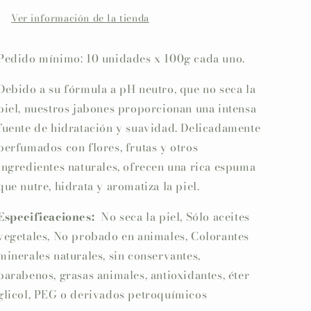
Ver información de la tienda
Pedido mínimo: 10 unidades x 100g cada uno.
Debido a su fórmula a pH neutro, que no seca la
piel, nuestros jabones proporcionan una intensa
fuente de hidratación y suavidad. Delicadamente
perfumados con flores, frutas y otros
ingredientes naturales, ofrecen una rica espuma
que nutre, hidrata y aromatiza la piel.
Especificaciones:
No seca la piel, Sólo aceites
vegetales, No probado en animales, Colorantes
minerales naturales, sin conservantes,
parabenos, grasas animales, antioxidantes, éter
glicol, PEG o derivados petroquímicos