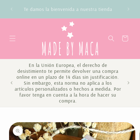
Ir
Envío gratis en compras superiores a 100€
directamente
Península y Baleares
al contenido
Carrito
En la Unión Europea, el derecho de
desistimiento te permite devolver una compra
online en un plazo de 14 días sin justificación.
Sin embargo, esta norma no aplica a los
Te 
artículos personalizados o hechos a medida. Por
favor tenga en cuenta a la hora de hacer su
compra.
Ir
directamente
a la
información
del producto