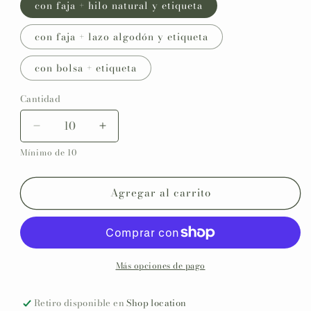
con faja + hilo natural y etiqueta
con faja + lazo algodón y etiqueta
con bolsa + etiqueta
Cantidad
Reducir
Aumentar
cantidad
cantidad
Mínimo de 10
para
para
Jabón
Jabón
de
de
Agregar al carrito
Marsella
Marsella
personalizado
personalizado
Primera
Primera
Comunión
Comunión
COLECCIÓN
COLECCIÓN
Más opciones de pago
VIRGENCITA
VIRGENCITA
Retiro disponible en
Shop location