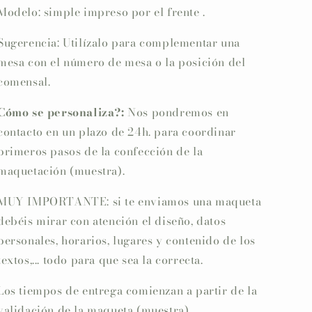
Modelo: simple impreso por el frente .
Sugerencia: Utilízalo para complementar una
mesa con el número de mesa o la posición del
comensal.
Cómo se personaliza?:
Nos pondremos en
contacto en un plazo de 24h. para coordinar
primeros pasos de la confección de la
maquetación (muestra).
MUY IMPORTANTE: si te enviamos una maqueta
debéis mirar con atención el diseño, datos
personales, horarios, lugares y contenido de los
textos,... todo para que sea la correcta.
Los tiempos de entrega comienzan a partir de la
validación de la maqueta (muestra).