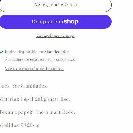
Agregar al carrito
Minuta
Minuta
-
-
Menú
Menú
para
para
mesa
mesa
personalizado
personalizado
Más opciones de pago
Bautizo
Bautizo
Retiro disponible en
Shop location
Normalmente está listo en 5 días o más
Ver información de la tienda
Pack por 8 unidades.
Material: Papel 260g mate liso.
Textura papel: lino o martillado.
Medidas: 9*20cm