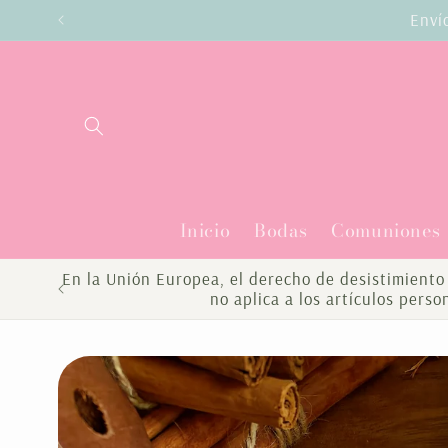
Ir
Enví
directamente
al contenido
Inicio
Bodas
Comuniones
En la Unión Europea, el derecho de desistimiento 
no aplica a los artículos pers
Ir
directamente
a la
información
del producto