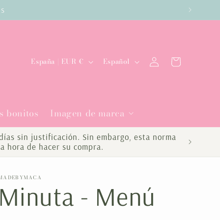
es
Iniciar
P
I
Carrito
España | EUR €
Español
sesión
a
d
í
i
s bonitos
Imagen de marca
s
o
/
m
ías sin justificación. Sin embargo, esta norma
la hora de hacer su compra.
r
a
e
MADEBYMACA
Minuta - Menú
g
i