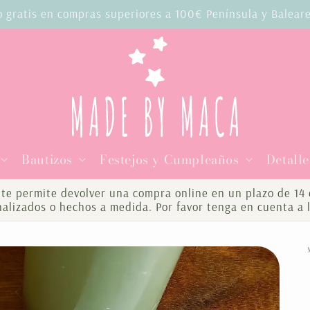
o gratis en compras superiores a 100€ Península y Balear
Bautizos
Festejos y Cumpleaños
Detalle
te permite devolver una compra online en un plazo de 14 d
onalizados o hechos a medida. Por favor tenga en cuenta a 