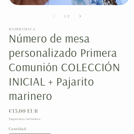
Abrir
elemento
de
multimedia
1
/
2
1
en
MADEBYMACA
una
Número de mesa
ventana
modal
personalizado Primera
Comunión COLECCIÓN
INICIAL + Pajarito
marinero
Precio
€15,00 EUR
habitual
Impuestos incluidos.
Cantidad