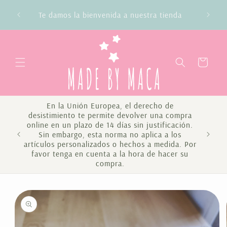
Ir
directamente
Te damos la bienvenida a nuestra tienda
al contenido
Carrito
En la Unión Europea, el derecho de
desistimiento te permite devolver una compra
online en un plazo de 14 días sin justificación.
Sin embargo, esta norma no aplica a los
Te 
artículos personalizados o hechos a medida. Por
favor tenga en cuenta a la hora de hacer su
compra.
Ir
directamente
a la
información
del producto