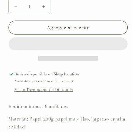
Reducir
Aumentar
cantidad
cantidad
para
para
Agregar al carrito
Número
Número
de
de
mesa
mesa
personalizado
personalizado
Primera
Primera
Comunión
Comunión
COLECCIÓN
COLECCIÓN
INICIAL
INICIAL
Retiro disponible en
Shop location
+
+
Normalmente está listo en 5 días o más
Pajarito
Pajarito
Ver información de la tienda
marinero
marinero
Pedido mínimo : 6 unidades
Material: Papel 260g papel mate liso, impreso en alta
calidad