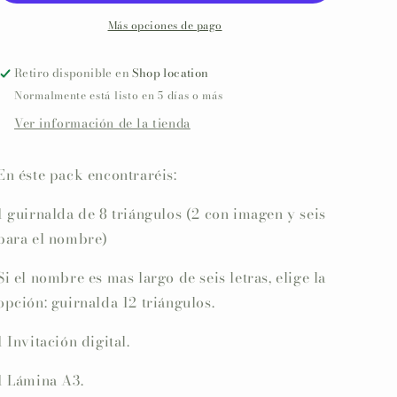
detalles
detalles
(Cuentos
(Cuentos
Más opciones de pago
clásicos)
clásicos)
Festejos
Festejos
Retiro disponible en
Shop location
y
y
Normalmente está listo en 5 días o más
cumpleaños
cumpleaños
RED
RED
Ver información de la tienda
LITTLE
LITTLE
RIDING
RIDING
En éste pack encontraréis:
HOOD
HOOD
1 guirnalda de 8 triángulos (2 con imagen y seis
para el nombre)
Si el nombre es mas largo de seis letras, elige la
opción: guirnalda 12 triángulos.
1 Invitación digital.
1 Lámina A3.