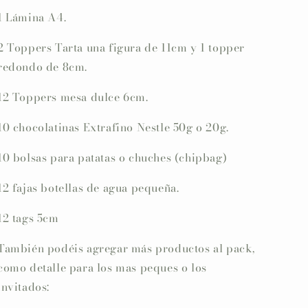
1 Lámina A4.
2 Toppers Tarta una figura de 11cm y 1 topper
redondo de 8cm.
12 Toppers mesa dulce 6cm.
10 chocolatinas Extrafino Nestle 50g o 20g.
10 bolsas para patatas o chuches (chipbag)
12 fajas botellas de agua pequeña.
12 tags 5cm
También podéis agregar más productos al pack,
como detalle para los mas peques o los
invitados: