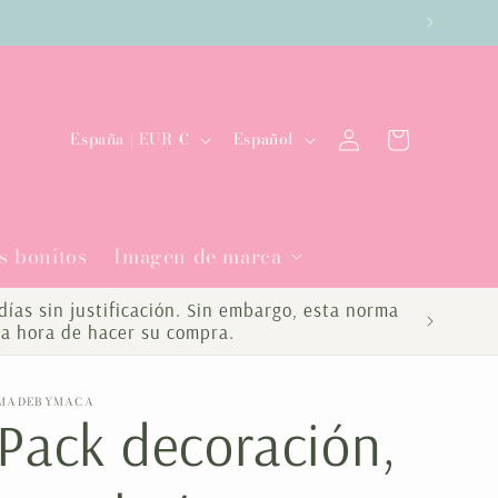
es
Iniciar
P
I
Carrito
España | EUR €
Español
sesión
a
d
í
i
s bonitos
Imagen de marca
s
o
/
m
ías sin justificación. Sin embargo, esta norma
la hora de hacer su compra.
r
a
e
MADEBYMACA
Pack decoración,
g
i