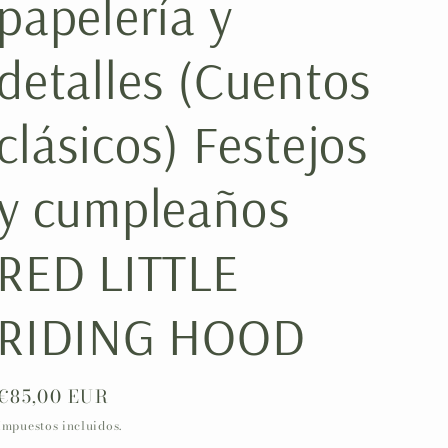
papelería y
ó
n
detalles (Cuentos
clásicos) Festejos
y cumpleaños
RED LITTLE
RIDING HOOD
Precio
€85,00 EUR
habitual
Impuestos incluidos.