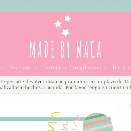
o gratis en compras superiores a 100€ Península y Balear
Bautizos
Festejos y Cumpleaños
Detalle
te permite devolver una compra online en un plazo de 14 d
onalizados o hechos a medida. Por favor tenga en cuenta a 