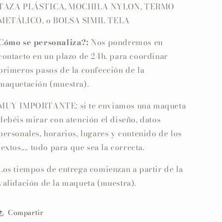
TAZA PLÁSTICA, MOCHILA NYLON, TERMO
METÁLICO, o BOLSA SIMIL TELA
Cómo se personaliza?:
Nos pondremos en
contacto en un plazo de 24h. para coordinar
primeros pasos de la confección de la
maquetación (muestra).
MUY IMPORTANTE: si te enviamos una maqueta
debéis mirar con atención el diseño, datos
personales, horarios, lugares y contenido de los
textos,... todo para que sea la correcta.
Los tiempos de entrega comienzan a partir de la
validación de la maqueta (muestra).
Compartir