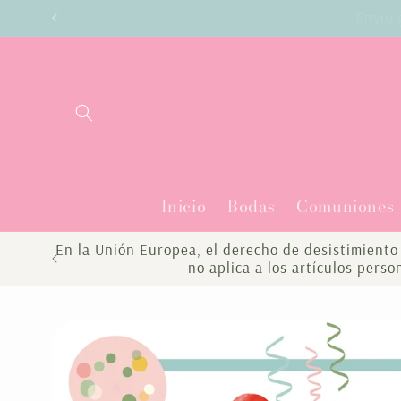
Ir
Enví
directamente
al contenido
Inicio
Bodas
Comuniones
En la Unión Europea, el derecho de desistimiento 
no aplica a los artículos pers
Ir
directamente
a la
información
del producto