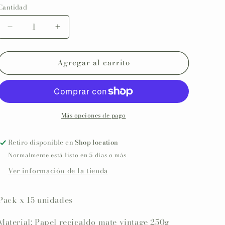
Cantidad
Reducir
Aumentar
cantidad
cantidad
para
para
Agregar al carrito
Pack
Pack
Etiquetas
Etiquetas
personalizadas
personalizadas
Comunión
Comunión
COLECCIÓN
COLECCIÓN
IMAGINE
IMAGINE
Más opciones de pago
CALIZ
CALIZ
Retiro disponible en
Shop location
Normalmente está listo en 5 días o más
Ver información de la tienda
Pack x 15 unidades
Material: Papel recicaldo mate vintage 250g