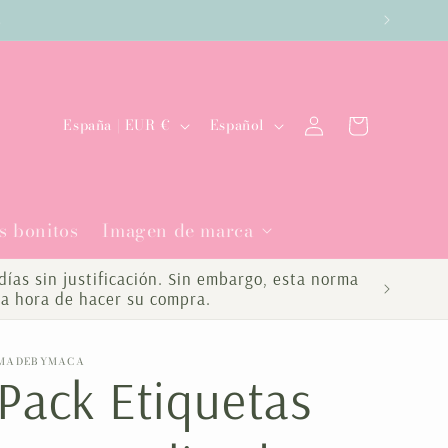
es
Iniciar
P
I
Carrito
España | EUR €
Español
sesión
a
d
í
i
s bonitos
Imagen de marca
s
o
/
m
ías sin justificación. Sin embargo, esta norma
la hora de hacer su compra.
r
a
e
MADEBYMACA
Pack Etiquetas
g
i