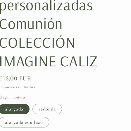
personalizadas
ó
n
Comunión
COLECCIÓN
IMAGINE CALIZ
Precio
€13,00 EUR
habitual
Impuestos incluidos.
Elegir modelo
alargada
redonda
alargada con lazo