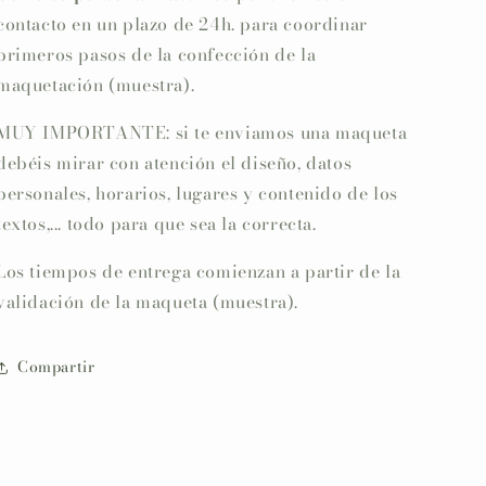
contacto en un plazo de 24h. para coordinar
primeros pasos de la confección de la
maquetación (muestra).
MUY IMPORTANTE: si te enviamos una maqueta
debéis mirar con atención el diseño, datos
personales, horarios, lugares y contenido de los
textos,... todo para que sea la correcta.
Los tiempos de entrega comienzan a partir de la
validación de la maqueta (muestra).
Compartir