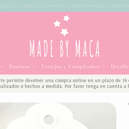
o gratis en compras superiores a 100€ Península y Balear
Bautizos
Festejos y Cumpleaños
Detalle
te permite devolver una compra online en un plazo de 14 d
onalizados o hechos a medida. Por favor tenga en cuenta a 