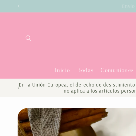
Ir
Enví
directamente
al contenido
Inicio
Bodas
Comuniones
En la Unión Europea, el derecho de desistimiento 
no aplica a los artículos pers
Ir
directamente
a la
información
del producto