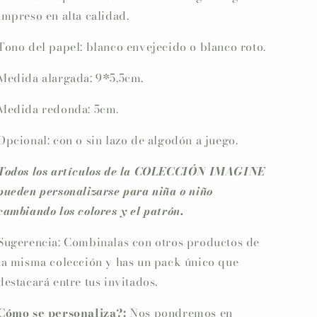
impreso en alta calidad.
Tono del papel: blanco envejecido o blanco roto.
Medida alargada: 9*5,5cm.
Medida redonda: 5cm.
Opcional: con o sin lazo de algodón a juego.
Todos los artículos de la COLECCIÓN IMAGINE
pueden personalizarse para niña o niño
cambiando los colores y el patrón.
Sugerencia: Combinalas con otros productos de
la misma colección y has un pack único que
destacará entre tus invitados.
Cómo se personaliza?:
Nos pondremos en