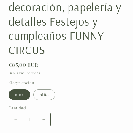
decoración, papelería y
detalles Festejos y
cumpleaños FUNNY
CIRCUS
Precio
€85,00 EUR
habitual
Impuestos incluidos.
Elegir opción
niña
niño
Cantidad
Reducir
Aumentar
cantidad
cantidad