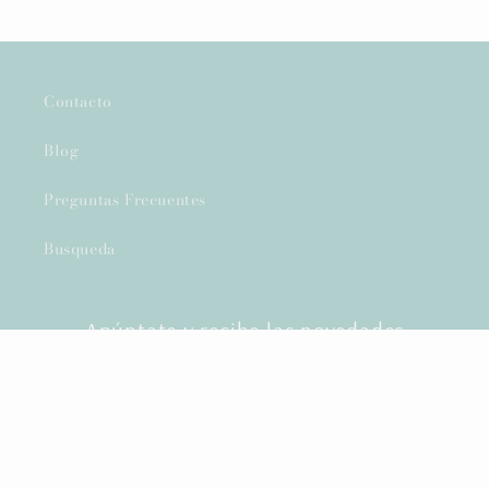
Contacto
Blog
Preguntas Frecuentes
Busqueda
Apúntate y recibe las novedades
Correo electrónico
Facebook
Instagram
Pinterest