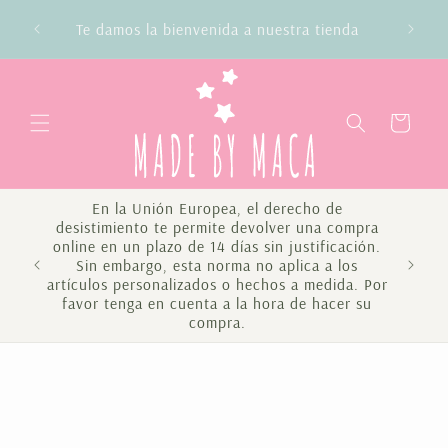
Ir
directamente
Te damos la bienvenida a nuestra tienda
al contenido
Carrito
En la Unión Europea, el derecho de
desistimiento te permite devolver una compra
online en un plazo de 14 días sin justificación.
Sin embargo, esta norma no aplica a los
Te 
artículos personalizados o hechos a medida. Por
favor tenga en cuenta a la hora de hacer su
compra.
Ir
directamente
a la
información
del producto