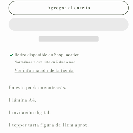
para
para
Agregar al carrito
Pack
Pack
PROMO
PROMO
decoración,
decoración,
papelería
papelería
y
y
detalles
detalles
Festejos
Festejos
y
y
Retiro disponible en
Shop location
cumpleaños
cumpleaños
Normalmente está listo en 5 días o más
FUNNY
FUNNY
Ver información de la tienda
CIRCUS
CIRCUS
En éste pack encontrarás:
1 lámina A4.
1 invitación digital.
1 topper tarta figura de 11cm aprox.