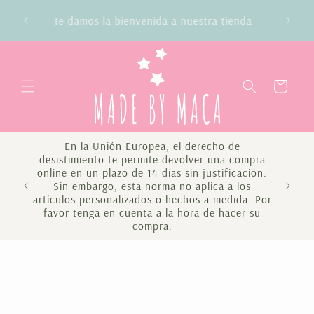
Ir
Envío gratis en compras superiores a 100€
directamente
Península y Baleares
al contenido
Carrito
En la Unión Europea, el derecho de
desistimiento te permite devolver una compra
online en un plazo de 14 días sin justificación.
Sin embargo, esta norma no aplica a los
Te 
artículos personalizados o hechos a medida. Por
favor tenga en cuenta a la hora de hacer su
compra.
Ir
directamente
a la
información
del producto