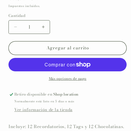
habitual
Impuestos incluidos.
Cantidad
Reducir
Aumentar
cantidad
cantidad
para
para
Agregar al carrito
PACK
PACK
decoración
decoración
papelería
papelería
y
y
detalles
detalles
BAUTIZO
BAUTIZO
Más opciones de pago
NAVIDAD
NAVIDAD
Retiro disponible en
Shop location
Normalmente está listo en 5 días o más
Ver información de la tienda
Incluye: 12 Recordatorios, 12 Tags y 12 Chocolatinas.