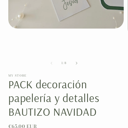
Abrir
elemento
multimedia
1
en
una
ventana
modal
de
1
/
8
MY STORE
PACK decoración
papelería y detalles
BAUTIZO NAVIDAD
Precio
€65,00 EUR