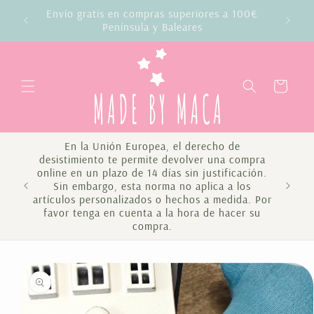
Ir
Envío gratis en compras superiores a 100€
directamente
da
Península y Baleares
al contenido
Carrito
En la Unión Europea, el derecho de
desistimiento te permite devolver una compra
online en un plazo de 14 días sin justificación.
Sin embargo, esta norma no aplica a los
Te 
artículos personalizados o hechos a medida. Por
favor tenga en cuenta a la hora de hacer su
compra.
Ir
directamente
a la
información
del producto