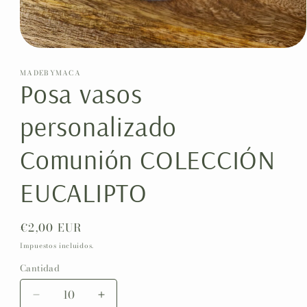
Abrir
elemento
multimedia
MADEBYMACA
Posa vasos
1
en
una
ventana
personalizado
modal
Comunión COLECCIÓN
EUCALIPTO
Precio
€2,00 EUR
habitual
Impuestos incluidos.
Cantidad
Reducir
Aumentar