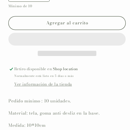
cantidad
cantidad
Mínimo de 10
para
para
Posa
Posa
vasos
vasos
Agregar al carrito
personalizado
personalizado
Comunión
Comunión
COLECCIÓN
COLECCIÓN
EUCALIPTO
EUCALIPTO
Retiro disponible en
Shop location
Normalmente está listo en 5 días o más
Ver información de la tienda
Pedido mínimo : 10 unidades.
Material: tela, goma anti-desliz en la base.
Medida: 10*10cm