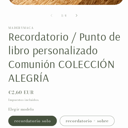
Abrir
elemento
de
multimedia
1
/
4
1
en
MADEBYMACA
una
Recordatorio / Punto de
ventana
modal
libro personalizado
Comunión COLECCIÓN
ALEGRÍA
Precio
€2,60 EUR
habitual
Impuestos incluidos.
Elegir modelo
recordatorio solo
recordatorio + sobre