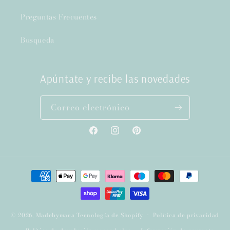
Preguntas Frecuentes
Busqueda
Apúntate y recibe las novedades
Correo electrónico
Facebook
Instagram
Pinterest
Formas
de
pago
© 2026,
Madebymaca
Tecnología de Shopify
Política de privacidad