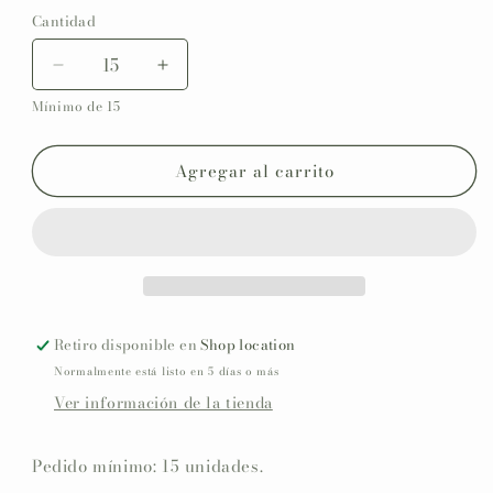
Cantidad
Reducir
Aumentar
cantidad
cantidad
Mínimo de 15
para
para
Recordatorio
Recordatorio
/
/
Agregar al carrito
Punto
Punto
de
de
libro
libro
personalizado
personalizado
Comunión
Comunión
COLECCIÓN
COLECCIÓN
ALEGRÍA
ALEGRÍA
Retiro disponible en
Shop location
Normalmente está listo en 5 días o más
Ver información de la tienda
Pedido mínimo: 15 unidades.