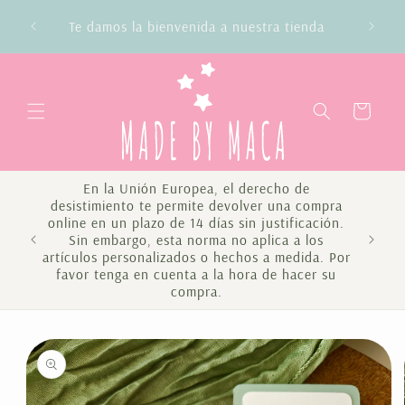
Ir
Envío
directamente
Te damos la bienvenida a nuestra tienda
al contenido
Carrito
En la Unión Europea, el derecho de
desistimiento te permite devolver una compra
online en un plazo de 14 días sin justificación.
Sin embargo, esta norma no aplica a los
Te 
artículos personalizados o hechos a medida. Por
favor tenga en cuenta a la hora de hacer su
compra.
Ir
directamente
a la
información
del producto