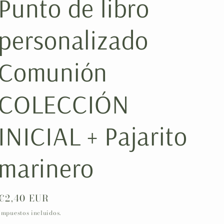
Punto de libro
ó
n
personalizado
Comunión
COLECCIÓN
INICIAL + Pajarito
marinero
Precio
€2,40 EUR
habitual
Impuestos incluidos.