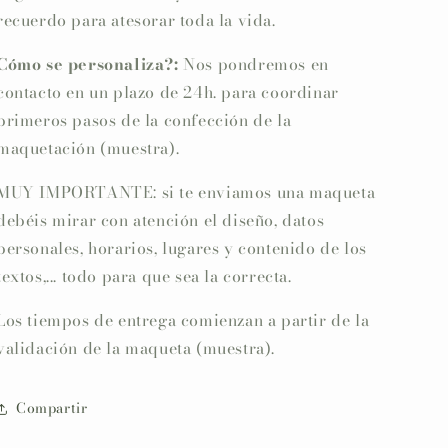
recuerdo para atesorar toda la vida.
Cómo se personaliza?:
Nos pondremos en
contacto en un plazo de 24h. para coordinar
primeros pasos de la confección de la
maquetación (muestra).
MUY IMPORTANTE: si te enviamos una maqueta
debéis mirar con atención el diseño, datos
personales, horarios, lugares y contenido de los
textos,... todo para que sea la correcta.
Los tiempos de entrega comienzan a partir de la
validación de la maqueta (muestra).
Compartir