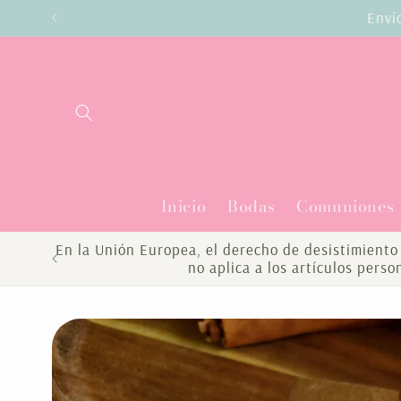
Ir
Enví
directamente
al contenido
Inicio
Bodas
Comuniones
En la Unión Europea, el derecho de desistimiento 
no aplica a los artículos pers
Ir
directamente
a la
información
del producto