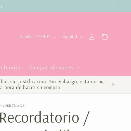
es
Iniciar
P
I
Carrito
España | EUR €
Español
sesión
a
d
í
i
s bonitos
Imagen de marca
s
o
/
m
ías sin justificación. Sin embargo, esta norma
la hora de hacer su compra.
r
a
e
MADEBYMACA
Recordatorio /
g
i