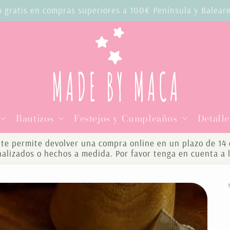
o gratis en compras superiores a 100€ Península y Balear
Bautizos
Festejos y Cumpleaños
Detalle
te permite devolver una compra online en un plazo de 14 d
onalizados o hechos a medida. Por favor tenga en cuenta a 