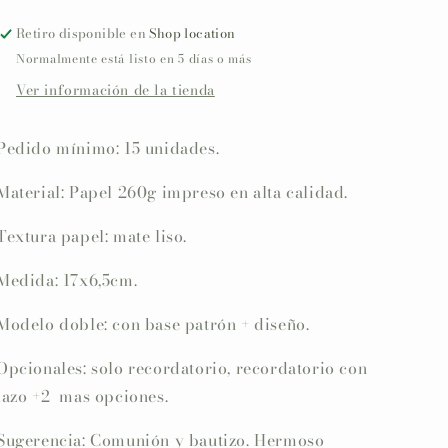
INICIAL
INICIAL
Retiro disponible en
Shop location
+
+
Normalmente está listo en 5 días o más
Pajarito
Pajarito
marinero
marinero
Ver información de la tienda
Pedido mínimo: 15 unidades.
Material: Papel 260g impreso en alta calidad.
Textura papel: mate liso.
Medida: 17x6,5cm.
Modelo doble: con base patrón + diseño.
Opcionales: solo recordatorio, recordatorio con
lazo +2 mas opciones.
Sugerencia: Comunión y bautizo. Hermoso