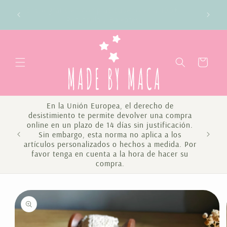
Ir
Envío gratis en compras superiores a 100€
directamente
da
Península y Baleares
al contenido
Carrito
En la Unión Europea, el derecho de
desistimiento te permite devolver una compra
online en un plazo de 14 días sin justificación.
Sin embargo, esta norma no aplica a los
Te 
artículos personalizados o hechos a medida. Por
favor tenga en cuenta a la hora de hacer su
compra.
Ir
directamente
a la
información
del producto