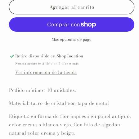
dulce
dulce
Agregar al carrito
con
con
etiqueta
etiqueta
personalizado
personalizado
Bautizo
Bautizo
COLECCIÓN
COLECCIÓN
Más opciones de pago
ANGELITO
ANGELITO
Retiro disponible en
Shop location
Normalmente está listo en 5 días o más
Ver información de la tienda
Pedido mínimo : 10 unidades.
Material: tarro de cristal con tapa de metal
Etiqueta: en forma de flor impresa en papel antiguo,
color crema o blanco viejo. Con hilo de algodón
natural color crema y beige.