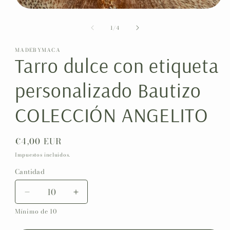
Abrir
elemento
de
multimedia
1
/
4
1
en
MADEBYMACA
una
Tarro dulce con etiqueta
ventana
modal
personalizado Bautizo
COLECCIÓN ANGELITO
Precio
€4,00 EUR
habitual
Impuestos incluidos.
Cantidad
Reducir
Aumentar
cantidad
cantidad
Mínimo de 10
para
para
Tarro
Tarro