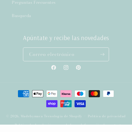
Preguntas Frecuentes
Busqueda
Apúntate y recibe las novedades
Correo electrónico
Facebook
Instagram
Pinterest
Formas
de
pago
© 2026,
Madebymaca
Tecnología de Shopify
Política de privacidad
Política de devolución y reembolso
Información de contacto